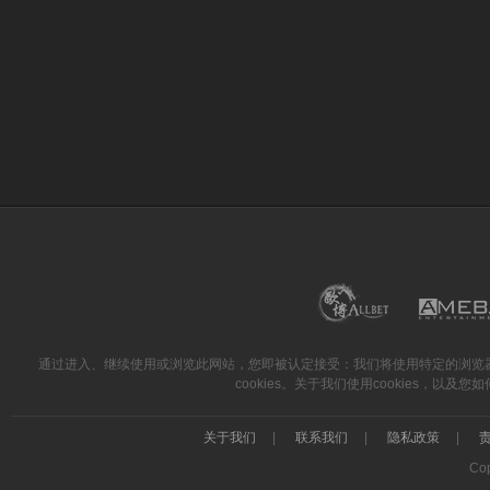
通过进入、继续使用或浏览此网站，您即被认定接受：我们将使用特定的浏览器coo
cookies。关于我们使用cookies，以及
关于我们
|
联系我们
|
隐私政策
|
Cop