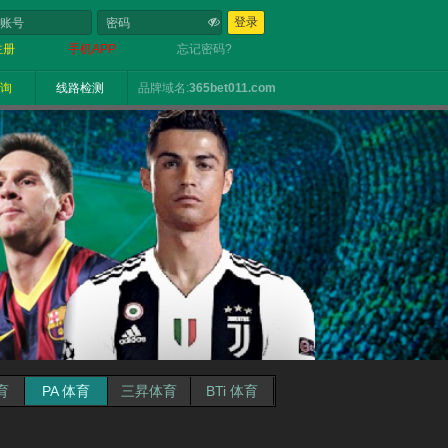
登录
注册
手机APP
忘记密码?
备足够资金，避免存款提款高峰期而导致延误，影响您游戏体验。为了保证您能正常登入365b
询
线路检测
品牌域名:
365bet011.com
JDB
BBIN
美天
BG
DB
Kingmaker
SW
必宝
ICG
IBO
SG
皇家
BTI
SG
DB
育
PA 体育
三昇体育
BTi 体育