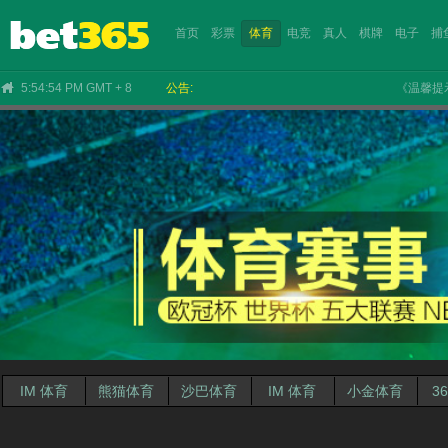
首页
彩票
体育
电竞
真人
棋牌
电子
捕
5:54:55 PM GMT + 8
公告:
《温馨提示》
NEXTSPIN
EEAI
沙巴
KS
IM
双赢
IM
WAZDAN
CHOICE
ICG
乐游
IM
雷火
VR
CHOICE
BBIN
365
CR
PP
IM 体育
熊猫体育
沙巴体育
IM 体育
小金体育
3