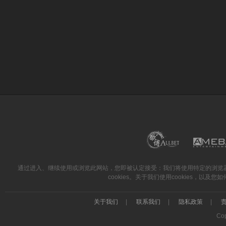
通过进入、继续使用或浏览此网站，您即被认定接受：我们将使用特定的浏览器coo
cookies。关于我们使用cookies，以及
关于我们
|
联系我们
|
隐私政策
|
Cop