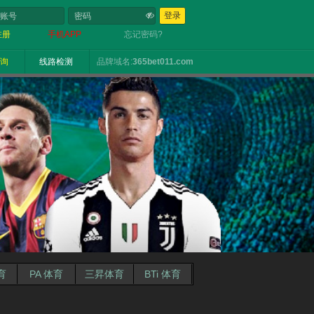
登录
注册
手机APP
忘记密码?
金，避免存款提款高峰期而导致延误，影响您游戏体验。为了保证您能正常登入365bet官
询
线路检测
品牌域名:
365bet011.com
JDB
BBIN
美天
BG
DB
Kingmaker
SW
必宝
ICG
IBO
SG
皇家
BTI
SG
DB
育
PA 体育
三昇体育
BTi 体育