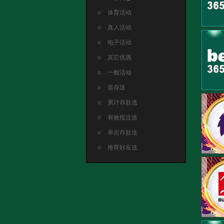
体育活动
真人活动
电子活动
其它优惠
一般活动
首存送
累计存款送
有效投注送
单次存款送
推荐好友送