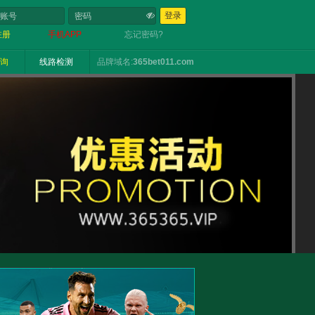
登录
注册
手机APP
忘记密码?
高峰期而导致延误，影响您游戏体验。为了保证您能正常登入365bet官网，推荐您下载手
询
线路检测
品牌域名:
365bet011.com
JDB
BBIN
美天
BG
DB
Kingmaker
SW
必宝
ICG
IBO
SG
皇家
BTI
SG
DB