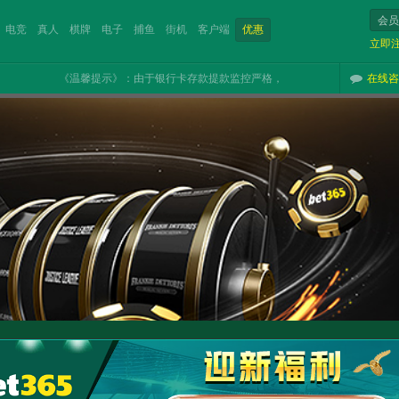
电竞
真人
棋牌
电子
捕鱼
街机
客户端
优惠
立即
《温馨提示》：由于银行卡存款提款监控严格，建议您游戏账户储备足够资金，避免存款提款
在线咨
N
雷火
VR
CHOICE
BBIN
365
CR
PP
BBIN
DB
YoPlay
DB
三昇
WE
VG
小艾