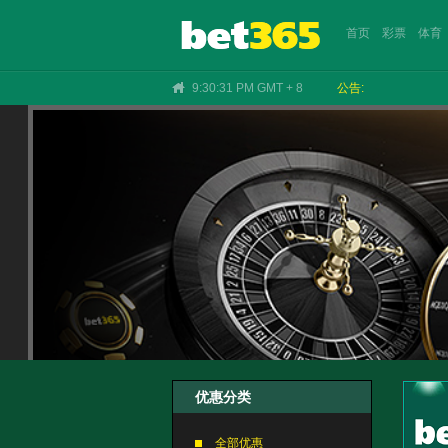
首页
彩票
体育
9:30:33 PM GMT + 8
公告:
NEXTSPIN
EEAI
沙巴
KS
IM
双赢
IM
WAZDA
CHOICE
ICG
乐游
IM
优惠分类
全部优惠