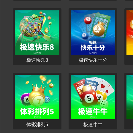
立刻开始
立刻开始
极速快乐8
极速快乐十分
立刻开始
立刻开始
体彩排列5
极速牛牛