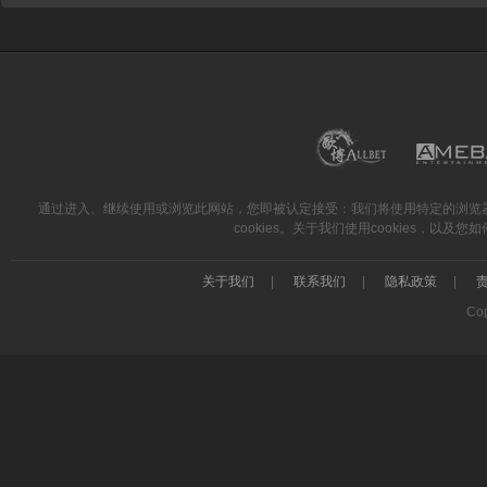
立刻开始
立刻开始
通过进入、继续使用或浏览此网站，您即被认定接受：我们将使用特定的浏览器coo
cookies。关于我们使用cookies，以及
关于我们
|
联系我们
|
隐私政策
|
Cop